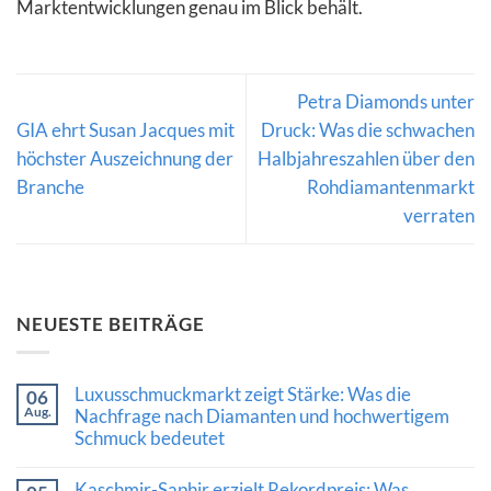
Marktentwicklungen genau im Blick behält.
Petra Diamonds unter
GIA ehrt Susan Jacques mit
Druck: Was die schwachen
höchster Auszeichnung der
Halbjahreszahlen über den
Branche
Rohdiamantenmarkt
verraten
NEUESTE BEITRÄGE
Luxusschmuckmarkt zeigt Stärke: Was die
06
Aug.
Nachfrage nach Diamanten und hochwertigem
Schmuck bedeutet
Keine
Kommentare
Kaschmir-Saphir erzielt Rekordpreis: Was