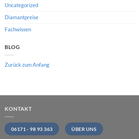
für
Uncategorized
Käufer
und
Händler
Diamantpreise
bedeutet
Fachwissen
BLOG
Zurück zum Anfang
KONTAKT
06171 - 98 93 363
ÜBER UNS