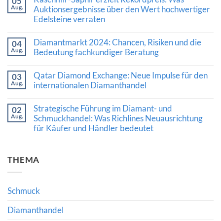
05
zu
Aug.
Luxusschmuckmarkt
Auktionsergebnisse über den Wert hochwertiger
zeigt
Edelsteine verraten
Stärke:
Was
Keine
die
Kommentare
Diamantmarkt 2024: Chancen, Risiken und die
Nachfrage
04
zu
nach
Aug.
Kaschmir-
Bedeutung fachkundiger Beratung
Diamanten
Saphir
und
Keine
erzielt
hochwertigem
Kommentare
Rekordpreis:
Qatar Diamond Exchange: Neue Impulse für den
03
Schmuck
zu
Was
Aug.
bedeutet
Diamantmarkt
internationalen Diamanthandel
Auktionsergebnisse
2024:
über
Keine
Chancen,
den
Kommentare
Risiken
Wert
Strategische Führung im Diamant- und
02
zu
und
hochwertiger
Aug.
Qatar
Schmuckhandel: Was Richlines Neuausrichtung
die
Edelsteine
Diamond
Bedeutung
verraten
für Käufer und Händler bedeutet
Exchange:
fachkundiger
Neue
Beratung
Keine
Impulse
Kommentare
für
zu
den
THEMA
Strategische
internationalen
Führung
Diamanthandel
im
Diamant-
und
Schmuck
Schmuckhandel:
Was
Richlines
Diamanthandel
Neuausrichtung