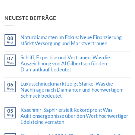
NEUESTE BEITRÄGE
Naturdiamanten im Fokus: Neue Finanzierung
08
Aug.
stärkt Versorgung und Marktvertrauen
Keine
Kommentare
Schliff, Expertise und Vertrauen: Was die
07
zu
Aug.
Naturdiamanten
Auszeichnung von Al Gilbertson für den
im
Diamantkauf bedeutet
Fokus:
Neue
Keine
Finanzierung
Kommentare
Luxusschmuckmarkt zeigt Stärke: Was die
stärkt
06
zu
Versorgung
Aug.
Schliff,
Nachfrage nach Diamanten und hochwertigem
und
Expertise
Schmuck bedeutet
Marktvertrauen
und
Vertrauen:
Keine
Was
Kommentare
Kaschmir-Saphir erzielt Rekordpreis: Was
die
05
zu
Auszeichnung
Aug.
Luxusschmuckmarkt
Auktionsergebnisse über den Wert hochwertiger
von
zeigt
Edelsteine verraten
Al
Stärke:
Gilbertson
Was
Keine
für
die
Kommentare
den