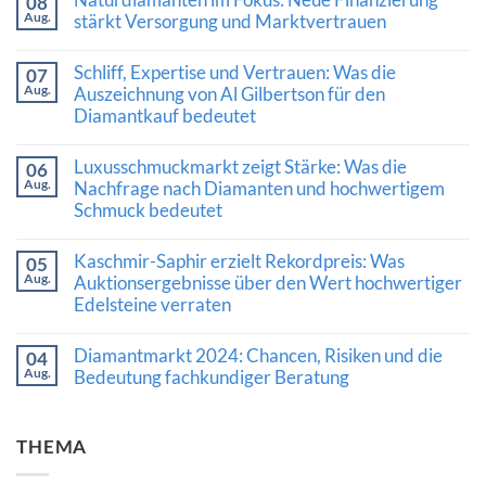
08
Aug.
stärkt Versorgung und Marktvertrauen
Keine
Kommentare
Schliff, Expertise und Vertrauen: Was die
07
zu
Aug.
Naturdiamanten
Auszeichnung von Al Gilbertson für den
im
Diamantkauf bedeutet
Fokus:
Neue
Keine
Finanzierung
Kommentare
Luxusschmuckmarkt zeigt Stärke: Was die
stärkt
06
zu
Versorgung
Aug.
Schliff,
Nachfrage nach Diamanten und hochwertigem
und
Expertise
Schmuck bedeutet
Marktvertrauen
und
Vertrauen:
Keine
Was
Kommentare
Kaschmir-Saphir erzielt Rekordpreis: Was
die
05
zu
Auszeichnung
Aug.
Luxusschmuckmarkt
Auktionsergebnisse über den Wert hochwertiger
von
zeigt
Edelsteine verraten
Al
Stärke:
Gilbertson
Was
Keine
für
die
Kommentare
den
Diamantmarkt 2024: Chancen, Risiken und die
Nachfrage
04
zu
Diamantkauf
nach
Aug.
Kaschmir-
Bedeutung fachkundiger Beratung
bedeutet
Diamanten
Saphir
und
Keine
erzielt
hochwertigem
Kommentare
Rekordpreis:
Schmuck
zu
Was
THEMA
bedeutet
Diamantmarkt
Auktionsergebnisse
2024:
über
Chancen,
den