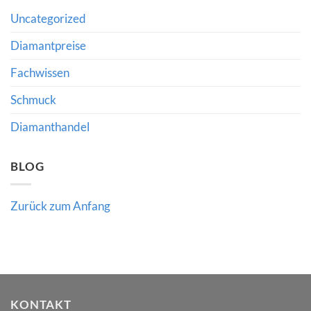
Risiken
Wert
und
hochwertiger
Uncategorized
die
Edelsteine
Bedeutung
verraten
fachkundiger
Diamantpreise
Beratung
Fachwissen
Schmuck
Diamanthandel
BLOG
Zurück zum Anfang
KONTAKT