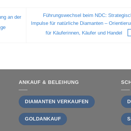
Führungswechsel beim NDC: Strategisc
ung an der
Impulse für natürliche Diamanten – Orientier
ige
für Käuferinnen, Käufer und Handel
ANKAUF & BELEIHUNG
SC
DIAMANTEN VERKAUFEN
D
GOLDANKAUF
S