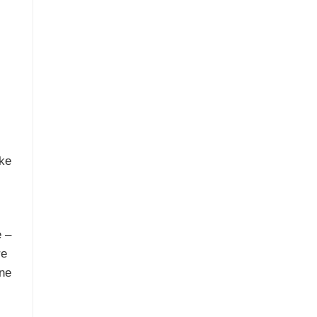
cke
e –
re
ine