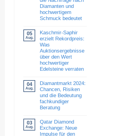
und
Diamanten und
Vertrauen:
Was
hochwertigem
die
Schmuck bedeutet
Auszeichnung
von
Keine
Al
Kommentare
Gilbertson
Kaschmir-Saphir
05
zu
für
Luxusschmuckmarkt
Aug.
erzielt Rekordpreis:
den
zeigt
Diamantkauf
Was
Stärke:
bedeutet
Auktionsergebnisse
Was
die
über den Wert
Nachfrage
hochwertiger
nach
Diamanten
Edelsteine verraten
und
hochwertigem
Keine
Schmuck
Kommentare
Diamantmarkt 2024:
04
zu
bedeutet
Kaschmir-
Aug.
Chancen, Risiken
Saphir
und die Bedeutung
erzielt
fachkundiger
Rekordpreis:
Was
Beratung
Auktionsergebnisse
über
Keine
den
Kommentare
Qatar Diamond
03
Wert
zu
hochwertiger
Diamantmarkt
Aug.
Exchange: Neue
Edelsteine
2024:
Impulse für den
verraten
Chancen,