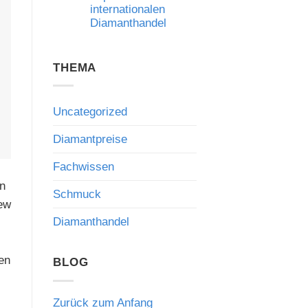
internationalen
Risiken
und
Diamanthandel
die
Bedeutung
Keine
fachkundiger
Kommentare
Beratung
zu
THEMA
Qatar
Diamond
Exchange:
Neue
Impulse
Uncategorized
für
den
internationalen
Diamantpreise
Diamanthandel
Fachwissen
en
Schmuck
hew
Diamanthandel
en
BLOG
Zurück zum Anfang