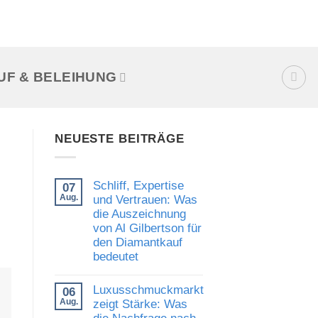
UF & BELEIHUNG
NEUESTE BEITRÄGE
Schliff, Expertise
07
Aug.
und Vertrauen: Was
die Auszeichnung
von Al Gilbertson für
den Diamantkauf
bedeutet
Keine
Kommentare
Luxusschmuckmarkt
06
zu
Schliff,
Aug.
zeigt Stärke: Was
Expertise
die Nachfrage nach