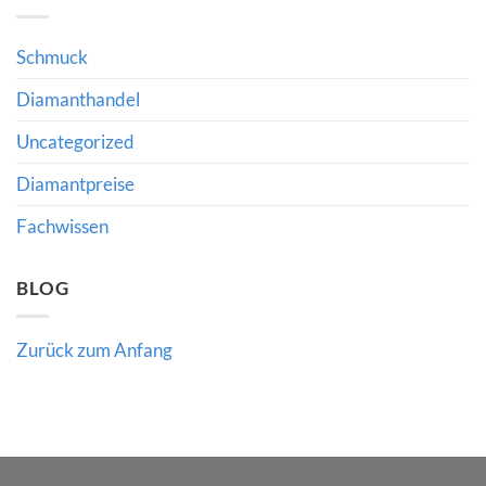
Führung
Diamanthandel
im
Diamant-
und
Schmuck
Schmuckhandel:
Was
Richlines
Diamanthandel
Neuausrichtung
für
Uncategorized
Käufer
und
Händler
Diamantpreise
bedeutet
Fachwissen
BLOG
Zurück zum Anfang