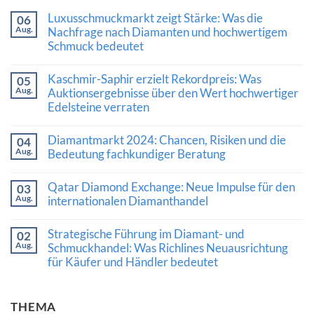
Luxusschmuckmarkt zeigt Stärke: Was die
06
Aug.
Nachfrage nach Diamanten und hochwertigem
Schmuck bedeutet
Keine
Kommentare
Kaschmir-Saphir erzielt Rekordpreis: Was
05
zu
Aug.
Luxusschmuckmarkt
Auktionsergebnisse über den Wert hochwertiger
zeigt
Edelsteine verraten
Stärke:
Was
Keine
die
Kommentare
Diamantmarkt 2024: Chancen, Risiken und die
Nachfrage
04
zu
nach
Aug.
Kaschmir-
Bedeutung fachkundiger Beratung
Diamanten
Saphir
und
Keine
erzielt
hochwertigem
Kommentare
Rekordpreis:
Qatar Diamond Exchange: Neue Impulse für den
03
Schmuck
zu
Was
Aug.
bedeutet
Diamantmarkt
internationalen Diamanthandel
Auktionsergebnisse
2024:
über
Keine
Chancen,
den
Kommentare
Risiken
Wert
Strategische Führung im Diamant- und
02
zu
und
hochwertiger
Aug.
Qatar
Schmuckhandel: Was Richlines Neuausrichtung
die
Edelsteine
Diamond
Bedeutung
verraten
für Käufer und Händler bedeutet
Exchange:
fachkundiger
Neue
Beratung
Keine
Impulse
Kommentare
für
zu
den
THEMA
Strategische
internationalen