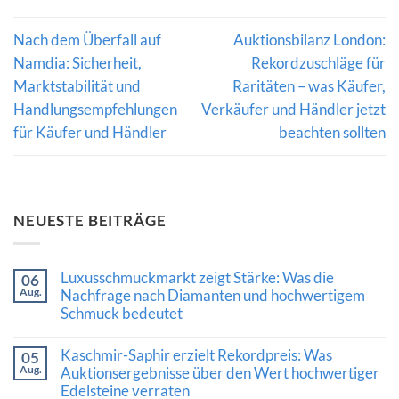
Nach dem Überfall auf
Auktionsbilanz London:
Namdia: Sicherheit,
Rekordzuschläge für
Marktstabilität und
Raritäten – was Käufer,
Handlungsempfehlungen
Verkäufer und Händler jetzt
für Käufer und Händler
beachten sollten
NEUESTE BEITRÄGE
Luxusschmuckmarkt zeigt Stärke: Was die
06
Aug.
Nachfrage nach Diamanten und hochwertigem
Schmuck bedeutet
Keine
Kommentare
Kaschmir-Saphir erzielt Rekordpreis: Was
05
zu
Aug.
Luxusschmuckmarkt
Auktionsergebnisse über den Wert hochwertiger
zeigt
Edelsteine verraten
Stärke: