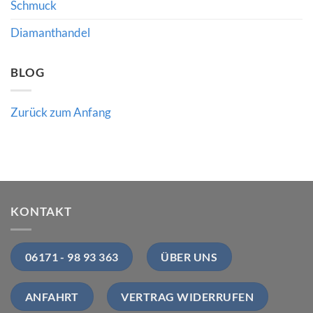
Schmuck
bedeutet
Diamanthandel
BLOG
Zurück zum Anfang
KONTAKT
06171 - 98 93 363
ÜBER UNS
ANFAHRT
VERTRAG WIDERRUFEN