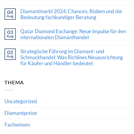
Was
Keine
die
Kommentare
Diamantmarkt 2024: Chancen, Risiken und die
Nachfrage
04
zu
nach
Aug.
Kaschmir-
Bedeutung fachkundiger Beratung
Diamanten
Saphir
und
Keine
erzielt
hochwertigem
Kommentare
Rekordpreis:
Qatar Diamond Exchange: Neue Impulse für den
03
Schmuck
zu
Was
Aug.
bedeutet
Diamantmarkt
internationalen Diamanthandel
Auktionsergebnisse
2024:
über
Keine
Chancen,
den
Kommentare
Risiken
Wert
Strategische Führung im Diamant- und
02
zu
und
hochwertiger
Aug.
Qatar
Schmuckhandel: Was Richlines Neuausrichtung
die
Edelsteine
Diamond
Bedeutung
verraten
für Käufer und Händler bedeutet
Exchange:
fachkundiger
Neue
Beratung
Keine
Impulse
Kommentare
für
zu
den
THEMA
Strategische
internationalen
Führung
Diamanthandel
im
Diamant-
und
Uncategorized
Schmuckhandel:
Was
Richlines
Diamantpreise
Neuausrichtung
für
Fachwissen
Käufer
und
Händler