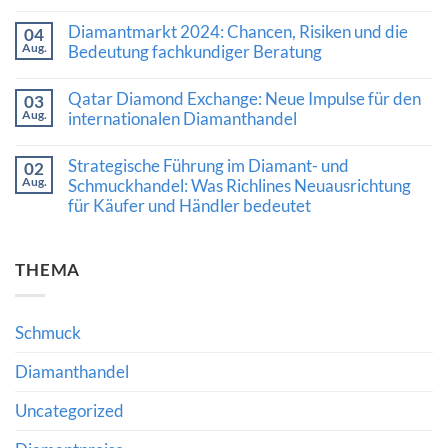
Was
Keine
die
Kommentare
Diamantmarkt 2024: Chancen, Risiken und die
Nachfrage
04
zu
nach
Aug.
Kaschmir-
Bedeutung fachkundiger Beratung
Diamanten
Saphir
und
Keine
erzielt
hochwertigem
Kommentare
Rekordpreis:
Qatar Diamond Exchange: Neue Impulse für den
03
Schmuck
zu
Was
Aug.
bedeutet
Diamantmarkt
internationalen Diamanthandel
Auktionsergebnisse
2024:
über
Keine
Chancen,
den
Kommentare
Risiken
Wert
Strategische Führung im Diamant- und
02
zu
und
hochwertiger
Aug.
Qatar
Schmuckhandel: Was Richlines Neuausrichtung
die
Edelsteine
Diamond
Bedeutung
verraten
für Käufer und Händler bedeutet
Exchange:
fachkundiger
Neue
Beratung
Keine
Impulse
Kommentare
für
zu
den
THEMA
Strategische
internationalen
Führung
Diamanthandel
im
Diamant-
und
Schmuck
Schmuckhandel:
Was
Richlines
Diamanthandel
Neuausrichtung
für
Uncategorized
Käufer
und
Händler