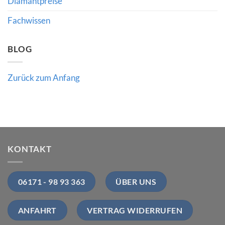
Diamantpreise
bedeutet
Fachwissen
BLOG
Zurück zum Anfang
KONTAKT
06171 - 98 93 363
ÜBER UNS
ANFAHRT
VERTRAG WIDERRUFEN