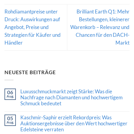
Rohdiamantpreise unter
Brilliant Earth Q1: Mehr
Druck: Auswirkungen auf
Bestellungen, kleinerer
Angebot, Preise und
Warenkorb – Relevanz und
Strategien für Käufer und
Chancen für den DACH-
Händler
Markt
NEUESTE BEITRÄGE
Luxusschmuckmarkt zeigt Stärke: Was die
06
Aug.
Nachfrage nach Diamanten und hochwertigem
Schmuck bedeutet
Keine
Kommentare
Kaschmir-Saphir erzielt Rekordpreis: Was
05
zu
Aug.
Luxusschmuckmarkt
Auktionsergebnisse über den Wert hochwertiger
zeigt
Edelsteine verraten
Stärke: