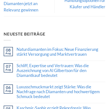
Handlungsoptionen für
Diamanten jetzt an
Käufer und Händler
Relevanz gewinnen
NEUESTE BEITRÄGE
Naturdiamanten im Fokus: Neue Finanzierung
08
Aug.
stärkt Versorgung und Marktvertrauen
Keine
Kommentare
Schliff, Expertise und Vertrauen: Was die
07
zu
Aug.
Naturdiamanten
Auszeichnung von Al Gilbertson für den
im
Diamantkauf bedeutet
Fokus:
Neue
Keine
Finanzierung
Kommentare
Luxusschmuckmarkt zeigt Stärke: Was die
stärkt
06
zu
Versorgung
Aug.
Schliff,
Nachfrage nach Diamanten und hochwertigem
und
Expertise
Schmuck bedeutet
Marktvertrauen
und
Vertrauen:
Keine
Was
Kommentare
Kaschmir-Saphir erzielt Rekordpreis: Was
die
05
zu