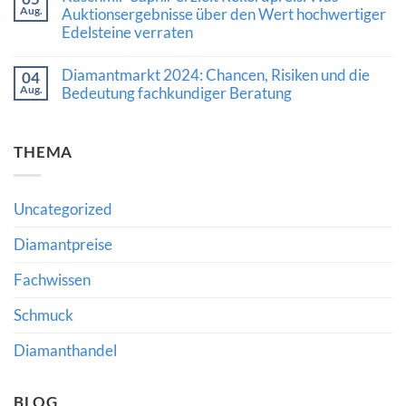
Auszeichnung
Aug.
Luxusschmuckmarkt
Auktionsergebnisse über den Wert hochwertiger
von
zeigt
Edelsteine verraten
Al
Stärke:
Gilbertson
Was
Keine
für
die
Kommentare
den
Diamantmarkt 2024: Chancen, Risiken und die
Nachfrage
04
zu
Diamantkauf
nach
Aug.
Kaschmir-
Bedeutung fachkundiger Beratung
bedeutet
Diamanten
Saphir
und
Keine
erzielt
hochwertigem
Kommentare
Rekordpreis:
Schmuck
zu
Was
THEMA
bedeutet
Diamantmarkt
Auktionsergebnisse
2024:
über
Chancen,
den
Risiken
Wert
und
hochwertiger
Uncategorized
die
Edelsteine
Bedeutung
verraten
fachkundiger
Diamantpreise
Beratung
Fachwissen
Schmuck
Diamanthandel
BLOG