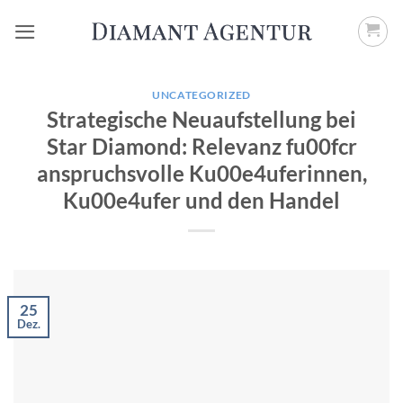
Zum
Inhalt
springen
UNCATEGORIZED
Strategische Neuaufstellung bei
Star Diamond: Relevanz fu00fcr
anspruchsvolle Ku00e4uferinnen,
Ku00e4ufer und den Handel
25
Dez.