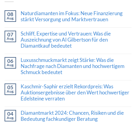
Naturdiamanten im Fokus: Neue Finanzierung
08
Aug.
stärkt Versorgung und Marktvertrauen
Keine
Kommentare
Schliff, Expertise und Vertrauen: Was die
07
zu
Aug.
Naturdiamanten
Auszeichnung von Al Gilbertson für den
im
Diamantkauf bedeutet
Fokus:
Neue
Keine
Finanzierung
Kommentare
Luxusschmuckmarkt zeigt Stärke: Was die
stärkt
06
zu
Versorgung
Aug.
Schliff,
Nachfrage nach Diamanten und hochwertigem
und
Expertise
Schmuck bedeutet
Marktvertrauen
und
Vertrauen:
Keine
Was
Kommentare
Kaschmir-Saphir erzielt Rekordpreis: Was
die
05
zu
Auszeichnung
Aug.
Luxusschmuckmarkt
Auktionsergebnisse über den Wert hochwertiger
von
zeigt
Edelsteine verraten
Al
Stärke:
Gilbertson
Was
Keine
für
die
Kommentare
den
Diamantmarkt 2024: Chancen, Risiken und die
Nachfrage
04
zu
Diamantkauf
nach
Aug.
Kaschmir-
Bedeutung fachkundiger Beratung
bedeutet
Diamanten
Saphir
und
Keine
erzielt
hochwertigem
Kommentare
Rekordpreis:
Schmuck
zu
Was