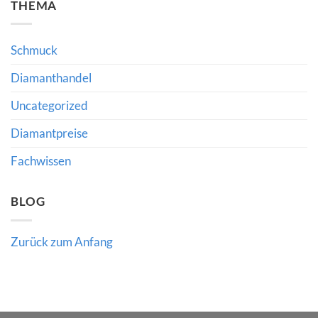
THEMA
bedeutet
Diamantmarkt
Auktionsergebnisse
2024:
über
Chancen,
den
Risiken
Wert
und
hochwertiger
Schmuck
die
Edelsteine
Bedeutung
verraten
fachkundiger
Diamanthandel
Beratung
Uncategorized
Diamantpreise
Fachwissen
BLOG
Zurück zum Anfang