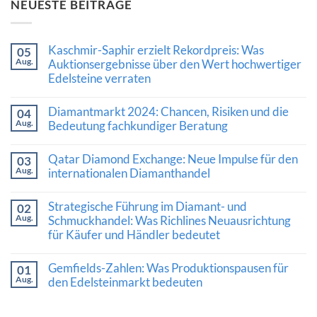
NEUESTE BEITRÄGE
Kaschmir-Saphir erzielt Rekordpreis: Was
05
Aug.
Auktionsergebnisse über den Wert hochwertiger
Edelsteine verraten
Keine
Kommentare
Diamantmarkt 2024: Chancen, Risiken und die
04
zu
Aug.
Kaschmir-
Bedeutung fachkundiger Beratung
Saphir
Keine
erzielt
Kommentare
Rekordpreis:
Qatar Diamond Exchange: Neue Impulse für den
03
zu
Was
Aug.
Diamantmarkt
internationalen Diamanthandel
Auktionsergebnisse
2024:
über
Keine
Chancen,
den
Kommentare
Risiken
Wert
Strategische Führung im Diamant- und
02
zu
und
hochwertiger
Aug.
Qatar
Schmuckhandel: Was Richlines Neuausrichtung
die
Edelsteine
Diamond
Bedeutung
verraten
für Käufer und Händler bedeutet
Exchange:
fachkundiger
Neue
Beratung
Keine
Impulse
Kommentare
Gemfields-Zahlen: Was Produktionspausen für
für
01
zu
den
Aug.
Strategische
den Edelsteinmarkt bedeuten
internationalen
Führung
Diamanthandel
Keine
im
Kommentare
Diamant-
zu