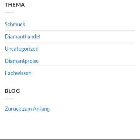
und
THEMA
Gemfields-
Schmuckhandel:
Zahlen:
Was
Was
Richlines
Produktionspausen
Neuausrichtung
für
für
Schmuck
den
Käufer
Edelsteinmarkt
und
bedeuten
Diamanthandel
Händler
bedeutet
Uncategorized
Diamantpreise
Fachwissen
BLOG
Zurück zum Anfang