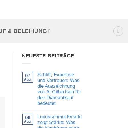
UF & BELEIHUNG
NEUESTE BEITRÄGE
Schliff, Expertise
07
Aug.
und Vertrauen: Was
die Auszeichnung
von Al Gilbertson für
den Diamantkauf
bedeutet
Keine
Kommentare
Luxusschmuckmarkt
06
zu
Schliff,
Aug.
zeigt Stärke: Was
Expertise
die Nachfrage nach