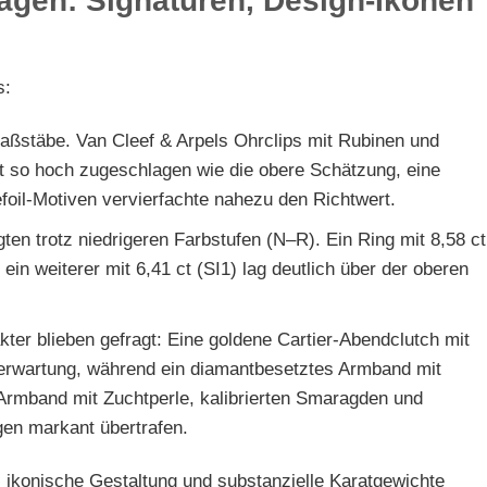
ägen: Signaturen, Design-Ikonen
s:
Maßstäbe. Van Cleef & Arpels Ohrclips mit Rubinen und
 so hoch zugeschlagen wie die obere Schätzung, eine
efoil-Motiven vervierfachte nahezu den Richtwert.
ugten trotz niedrigeren Farbstufen (N–R). Ein Ring mit 8,58 ct
ein weiterer mit 6,41 ct (SI1) lag deutlich über der oberen
kter blieben gefragt: Eine goldene Cartier-Abendclutch mit
serwartung, während ein diamantbesetztes Armband mit
 Armband mit Zuchtperle, kalibrierten Smaragden und
gen markant übertrafen.
 ikonische Gestaltung und substanzielle Karatgewichte