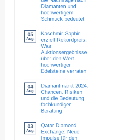
und
Diamanten und
Vertrauen:
Was
hochwertigem
die
Schmuck bedeutet
Auszeichnung
von
Keine
Al
Kommentare
Gilbertson
Kaschmir-Saphir
05
zu
für
Luxusschmuckmarkt
Aug.
erzielt Rekordpreis:
den
zeigt
Diamantkauf
Was
Stärke:
bedeutet
Auktionsergebnisse
Was
die
über den Wert
Nachfrage
hochwertiger
nach
Diamanten
Edelsteine verraten
und
hochwertigem
Keine
Schmuck
Kommentare
Diamantmarkt 2024:
04
zu
bedeutet
Kaschmir-
Aug.
Chancen, Risiken
Saphir
und die Bedeutung
erzielt
fachkundiger
Rekordpreis:
Was
Beratung
Auktionsergebnisse
über
Keine
den
Kommentare
Qatar Diamond
03
Wert
zu
hochwertiger
Diamantmarkt
Aug.
Exchange: Neue
Edelsteine
2024:
Impulse für den
verraten
Chancen,