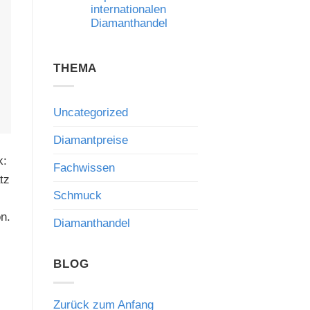
internationalen
Risiken
und
Diamanthandel
die
Bedeutung
Keine
fachkundiger
Kommentare
Beratung
zu
THEMA
Qatar
Diamond
Exchange:
Neue
Impulse
Uncategorized
für
den
internationalen
Diamantpreise
Diamanthandel
k:
Fachwissen
tz
Schmuck
n.
Diamanthandel
BLOG
Zurück zum Anfang