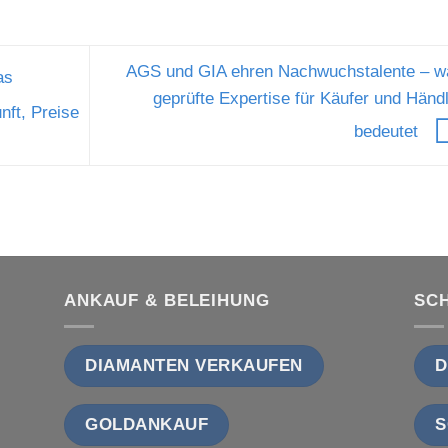
AGS und GIA ehren Nachwuchstalente – w
as
geprüfte Expertise für Käufer und Händ
nft, Preise
bedeutet
ANKAUF & BELEIHUNG
SC
DIAMANTEN VERKAUFEN
D
GOLDANKAUF
S