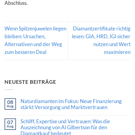
Abschluss.
Wenn Spitzenjuwelen liegen
Diamantzertifikate richtig
bleiben: Ursachen,
lesen: GIA, HRD, IGI sicher
Alternativen und der Weg
nutzen und Wert
zum besseren Deal
maximieren
NEUESTE BEITRÄGE
Naturdiamanten im Fokus: Neue Finanzierung
08
Aug.
stärkt Versorgung und Marktvertrauen
Keine
Kommentare
Schliff, Expertise und Vertrauen: Was die
07
zu
Aug.
Naturdiamanten
Auszeichnung von Al Gilbertson für den
im
Diamantkauf bedeutet
Fokus: