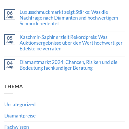
Neue
Keine
Finanzierung
Kommentare
Luxusschmuckmarkt zeigt Stärke: Was die
stärkt
06
zu
Versorgung
Aug.
Schliff,
Nachfrage nach Diamanten und hochwertigem
und
Expertise
Schmuck bedeutet
Marktvertrauen
und
Vertrauen:
Keine
Was
Kommentare
Kaschmir-Saphir erzielt Rekordpreis: Was
die
05
zu
Auszeichnung
Aug.
Luxusschmuckmarkt
Auktionsergebnisse über den Wert hochwertiger
von
zeigt
Edelsteine verraten
Al
Stärke:
Gilbertson
Was
Keine
für
die
Kommentare
den
Diamantmarkt 2024: Chancen, Risiken und die
Nachfrage
04
zu
Diamantkauf
nach
Aug.
Kaschmir-
Bedeutung fachkundiger Beratung
bedeutet
Diamanten
Saphir
und
Keine
erzielt
hochwertigem
Kommentare
Rekordpreis:
Schmuck
zu
Was
THEMA
bedeutet
Diamantmarkt
Auktionsergebnisse
2024:
über
Chancen,
den
Risiken
Wert
und
hochwertiger
Uncategorized
die
Edelsteine
Bedeutung
verraten
fachkundiger
Diamantpreise
Beratung
Fachwissen