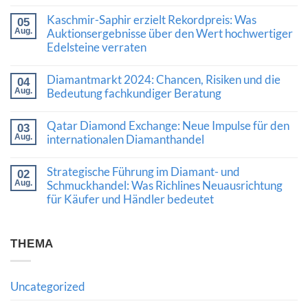
Keine
Kommentare
Kaschmir-Saphir erzielt Rekordpreis: Was
05
zu
Luxusschmuckmarkt
Aug.
Auktionsergebnisse über den Wert hochwertiger
zeigt
Edelsteine verraten
Stärke:
Was
Keine
die
Kommentare
Diamantmarkt 2024: Chancen, Risiken und die
Nachfrage
04
zu
nach
Kaschmir-
Aug.
Bedeutung fachkundiger Beratung
Diamanten
Saphir
und
Keine
erzielt
hochwertigem
Kommentare
Rekordpreis:
Qatar Diamond Exchange: Neue Impulse für den
03
Schmuck
zu
Was
bedeutet
Diamantmarkt
Aug.
internationalen Diamanthandel
Auktionsergebnisse
2024:
über
Keine
Chancen,
den
Kommentare
Risiken
Wert
Strategische Führung im Diamant- und
02
zu
und
hochwertiger
Qatar
Aug.
Schmuckhandel: Was Richlines Neuausrichtung
die
Edelsteine
Diamond
Bedeutung
verraten
für Käufer und Händler bedeutet
Exchange:
fachkundiger
Neue
Beratung
Keine
Impulse
Kommentare
für
zu
den
Strategische
THEMA
internationalen
Führung
Diamanthandel
im
Diamant-
und
Uncategorized
Schmuckhandel:
Was