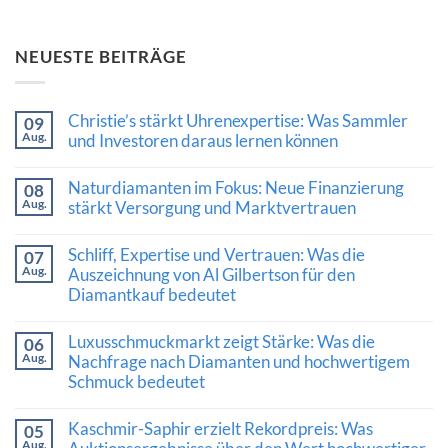
NEUESTE BEITRÄGE
Christie’s stärkt Uhrenexpertise: Was Sammler
09
Aug.
und Investoren daraus lernen können
Keine
Kommentare
Naturdiamanten im Fokus: Neue Finanzierung
08
zu
Aug.
Christie’s
stärkt Versorgung und Marktvertrauen
stärkt
Keine
Uhrenexpertise:
Kommentare
Was
Schliff, Expertise und Vertrauen: Was die
07
zu
Sammler
Aug.
Naturdiamanten
Auszeichnung von Al Gilbertson für den
und
im
Investoren
Diamantkauf bedeutet
Fokus:
daraus
Neue
lernen
Keine
Finanzierung
können
Kommentare
Luxusschmuckmarkt zeigt Stärke: Was die
stärkt
06
zu
Versorgung
Aug.
Schliff,
Nachfrage nach Diamanten und hochwertigem
und
Expertise
Schmuck bedeutet
Marktvertrauen
und
Vertrauen:
Keine
Was
Kommentare
Kaschmir-Saphir erzielt Rekordpreis: Was
die
05
zu
Auszeichnung
Aug.
Luxusschmuckmarkt