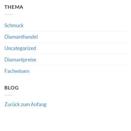
zu
und
THEMA
Gemfields-
Schmuckhandel:
Zahlen:
Was
Was
Richlines
Produktionspausen
Neuausrichtung
für
für
Schmuck
den
Käufer
Edelsteinmarkt
und
bedeuten
Diamanthandel
Händler
bedeutet
Uncategorized
Diamantpreise
Fachwissen
BLOG
Zurück zum Anfang