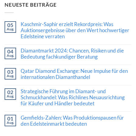
NEUESTE BEITRÄGE
Kaschmir-Saphir erzielt Rekordpreis: Was
05
Aug.
Auktionsergebnisse über den Wert hochwertiger
Edelsteine verraten
Keine
Kommentare
Diamantmarkt 2024: Chancen, Risiken und die
04
zu
Aug.
Kaschmir-
Bedeutung fachkundiger Beratung
Saphir
Keine
erzielt
Kommentare
Rekordpreis:
Qatar Diamond Exchange: Neue Impulse für den
03
zu
Was
Aug.
Diamantmarkt
internationalen Diamanthandel
Auktionsergebnisse
2024:
über
Keine
Chancen,
den
Kommentare
Risiken
Wert
Strategische Führung im Diamant- und
02
zu
und
hochwertiger
Aug.
Qatar
Schmuckhandel: Was Richlines Neuausrichtung
die
Edelsteine
Diamond
Bedeutung
verraten
für Käufer und Händler bedeutet
Exchange:
fachkundiger
Neue
Beratung
Keine
Impulse
Kommentare
Gemfields-Zahlen: Was Produktionspausen für
für
01
zu
den
Aug.
Strategische
den Edelsteinmarkt bedeuten
internationalen
Führung
Diamanthandel
Keine
im
Kommentare
Diamant-