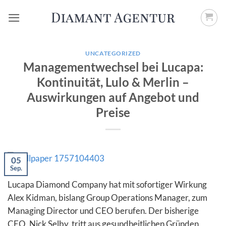
Zum
Inhalt
springen
UNCATEGORIZED
Managementwechsel bei Lucapa:
Kontinuität, Lulo & Merlin –
Auswirkungen auf Angebot und
Preise
05
Sep.
Lucapa Diamond Company hat mit sofortiger Wirkung
Alex Kidman, bislang Group Operations Manager, zum
Managing Director und CEO berufen. Der bisherige
CEO, Nick Selby, tritt aus gesundheitlichen Gründen