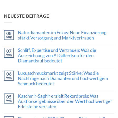
NEUESTE BEITRÄGE
Naturdiamanten im Fokus: Neue Finanzierung
08
Aug.
stärkt Versorgung und Marktvertrauen
Keine
Kommentare
Schliff, Expertise und Vertrauen: Was die
07
zu
Aug.
Naturdiamanten
Auszeichnung von Al Gilbertson für den
im
Diamantkauf bedeutet
Fokus:
Neue
Keine
Finanzierung
Kommentare
Luxusschmuckmarkt zeigt Stärke: Was die
stärkt
06
zu
Versorgung
Aug.
Schliff,
Nachfrage nach Diamanten und hochwertigem
und
Expertise
Schmuck bedeutet
Marktvertrauen
und
Vertrauen:
Keine
Was
Kommentare
Kaschmir-Saphir erzielt Rekordpreis: Was
die
05
zu
Auszeichnung
Aug.
Luxusschmuckmarkt
Auktionsergebnisse über den Wert hochwertiger
von
zeigt
Edelsteine verraten
Al
Stärke:
Gilbertson
Was
Keine
für
die
Kommentare
den