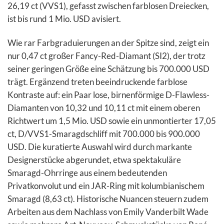
26,19 ct (VVS1), gefasst zwischen farblosen Dreiecken,
ist bis rund 1 Mio. USD avisiert.
Wie rar Farbgraduierungen an der Spitze sind, zeigt ein
nur 0,47 ct großer Fancy-Red-Diamant (SI2), der trotz
seiner geringen Größe eine Schätzung bis 700.000 USD
trägt. Ergänzend treten beeindruckende farblose
Kontraste auf: ein Paar lose, birnenförmige D-Flawless-
Diamanten von 10,32 und 10,11 ct mit einem oberen
Richtwert um 1,5 Mio. USD sowie ein unmontierter 17,05
ct, D/VVS1-Smaragdschliff mit 700.000 bis 900.000
USD. Die kuratierte Auswahl wird durch markante
Designerstücke abgerundet, etwa spektakuläre
Smaragd-Ohrringe aus einem bedeutenden
Privatkonvolut und ein JAR-Ring mit kolumbianischem
Smaragd (8,63 ct). Historische Nuancen steuern zudem
Arbeiten aus dem Nachlass von Emily Vanderbilt Wade