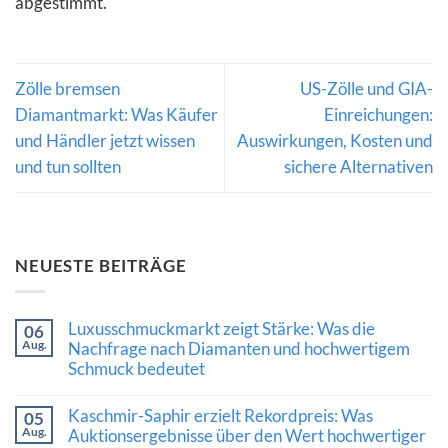
abgestimmt.
Zölle bremsen
US-Zölle und GIA-
Diamantmarkt: Was Käufer
Einreichungen:
und Händler jetzt wissen
Auswirkungen, Kosten und
und tun sollten
sichere Alternativen
NEUESTE BEITRÄGE
Luxusschmuckmarkt zeigt Stärke: Was die
06
Aug.
Nachfrage nach Diamanten und hochwertigem
Schmuck bedeutet
Keine
Kommentare
Kaschmir-Saphir erzielt Rekordpreis: Was
05
zu
Aug.
Luxusschmuckmarkt
Auktionsergebnisse über den Wert hochwertiger
zeigt