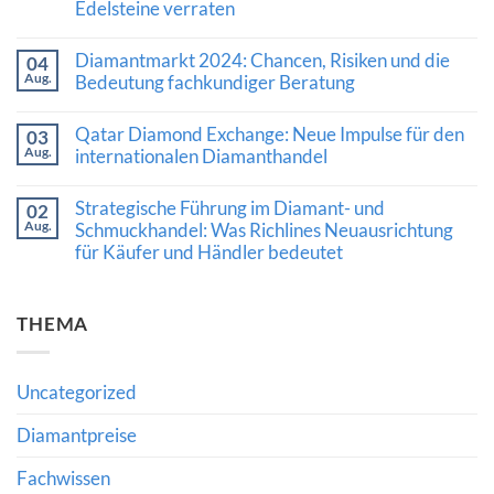
Edelsteine verraten
Stärke:
Was
Keine
die
Kommentare
Diamantmarkt 2024: Chancen, Risiken und die
Nachfrage
04
zu
nach
Aug.
Kaschmir-
Bedeutung fachkundiger Beratung
Diamanten
Saphir
und
Keine
erzielt
hochwertigem
Kommentare
Rekordpreis:
Qatar Diamond Exchange: Neue Impulse für den
03
Schmuck
zu
Was
Aug.
bedeutet
Diamantmarkt
internationalen Diamanthandel
Auktionsergebnisse
2024:
über
Keine
Chancen,
den
Kommentare
Risiken
Wert
Strategische Führung im Diamant- und
02
zu
und
hochwertiger
Aug.
Qatar
Schmuckhandel: Was Richlines Neuausrichtung
die
Edelsteine
Diamond
Bedeutung
verraten
für Käufer und Händler bedeutet
Exchange:
fachkundiger
Neue
Beratung
Keine
Impulse
Kommentare
für
zu
den
THEMA
Strategische
internationalen
Führung
Diamanthandel
im
Diamant-
und
Uncategorized
Schmuckhandel:
Was
Richlines
Diamantpreise
Neuausrichtung
für
Fachwissen
Käufer
und