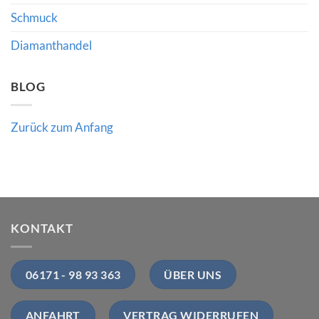
Händler
Schmuck
bedeutet
Diamanthandel
BLOG
Zurück zum Anfang
KONTAKT
06171 - 98 93 363
ÜBER UNS
ANFAHRT
VERTRAG WIDERRUFEN