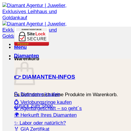
Zum
Inhalt
springen
DIAMANTAGENTUR.DE
Site
Lock
SECURE
Passed
Menü
Diamanten
Warenkorb
👉 DIAMANTEN-INFOS
🔍 Diamanten kaufen
Es befinden sich keine Produkte im Warenkorb.
💍 Verlobungsringe kaufen
Zurück zum Shop
💎 Agenturgeschäft – so geht´s
🌍 Herkunft Ihres Diamanten
✨ Labor oder natürlich?
🏅 GIA Zertifikat