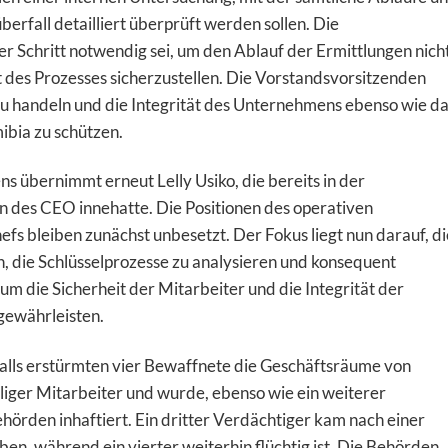
fall detailliert überprüft werden sollen. Die
r Schritt notwendig sei, um den Ablauf der Ermittlungen nich
 des Prozesses sicherzustellen. Die Vorstandsvorsitzenden
 zu handeln und die Integrität des Unternehmens ebenso wie d
bia zu schützen.
s übernimmt erneut Lelly Usiko, die bereits in der
n des CEO innehatte. Die Positionen des operativen
efs bleiben zunächst unbesetzt. Der Fokus liegt nun darauf, di
, die Schlüsselprozesse zu analysieren und konsequent
m die Sicherheit der Mitarbeiter und die Integrität der
gewährleisten.
ls erstürmten vier Bewaffnete die Geschäftsräume von
liger Mitarbeiter und wurde, ebenso wie ein weiterer
hörden inhaftiert. Ein dritter Verdächtiger kam nach einer
n, während ein vierter weiterhin flüchtig ist. Die Behörden