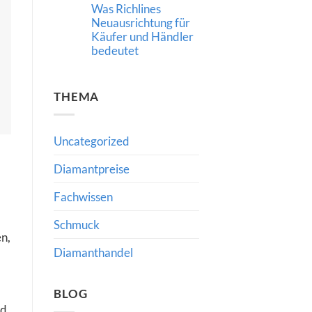
Was Richlines
Neue
Impulse
Neuausrichtung für
für
Käufer und Händler
den
internationalen
bedeutet
Diamanthandel
Keine
Kommentare
zu
THEMA
Strategische
Führung
im
Diamant-
und
Uncategorized
Schmuckhandel:
Was
Richlines
Diamantpreise
Neuausrichtung
für
Käufer
Fachwissen
und
Händler
bedeutet
Schmuck
n,
Diamanthandel
BLOG
nd