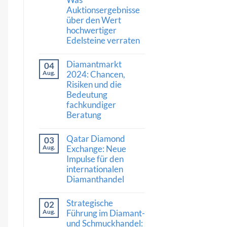
Stärke:
Auktionsergebnisse
Was
die
über den Wert
Nachfrage
hochwertiger
nach
Diamanten
Edelsteine verraten
und
hochwertigem
Keine
Schmuck
Kommentare
Diamantmarkt
04
zu
bedeutet
Kaschmir-
Aug.
2024: Chancen,
Saphir
Risiken und die
erzielt
Bedeutung
Rekordpreis:
Was
fachkundiger
Auktionsergebnisse
Beratung
über
den
Keine
Wert
Kommentare
hochwertiger
Qatar Diamond
03
zu
Edelsteine
Diamantmarkt
Aug.
Exchange: Neue
verraten
2024:
Impulse für den
Chancen,
internationalen
Risiken
und
Diamanthandel
die
Bedeutung
Keine
fachkundiger
Kommentare
Strategische
02
Beratung
zu
Qatar
Aug.
Führung im Diamant-
Diamond
und Schmuckhandel:
Exchange: