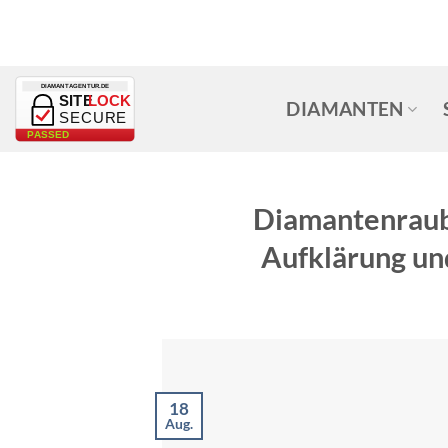
Zum
Inhalt
springen
DIAMANTAGENTUR.DE
SITE
LOCK
DIAMANTEN
SECURE
PASSED
Diamantenraub
Aufklärung un
18
Aug.