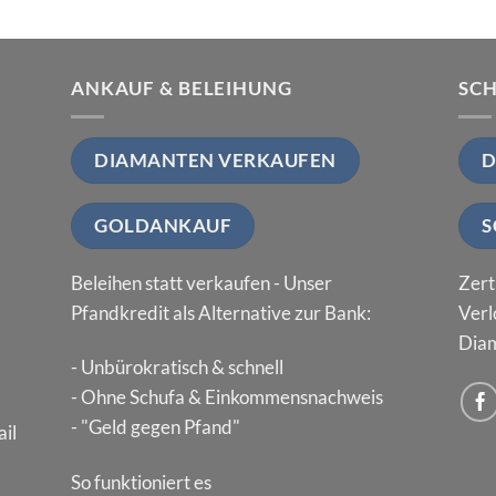
ANKAUF & BELEIHUNG
SC
DIAMANTEN VERKAUFEN
D
GOLDANKAUF
S
Beleihen statt verkaufen - Unser
Zert
Pfandkredit als Alternative zur Bank:
Verl
Diam
- Unbürokratisch & schnell
- Ohne Schufa & Einkommensnachweis
- "Geld gegen Pfand"
il
So funktioniert es