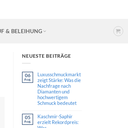
F & BELEIHUNG
NEUESTE BEITRÄGE
Luxusschmuckmarkt
06
Aug.
zeigt Stärke: Was die
Nachfrage nach
Diamanten und
hochwertigem
Schmuck bedeutet
Keine
Kommentare
Kaschmir-Saphir
05
zu
Luxusschmuckmarkt
Aug.
erzielt Rekordpreis:
zeigt
Was