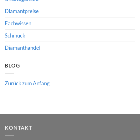
Schmuckhandel:
Was
Richlines
Diamantpreise
Neuausrichtung
für
Fachwissen
Käufer
und
Händler
Schmuck
bedeutet
Diamanthandel
BLOG
Zurück zum Anfang
KONTAKT