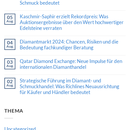
Schmuck bedeutet
Keine
Kommentare
Kaschmir-Saphir erzielt Rekordpreis: Was
05
zu
Aug.
Luxusschmuckmarkt
Auktionsergebnisse über den Wert hochwertiger
zeigt
Edelsteine verraten
Stärke:
Was
Keine
die
Kommentare
Diamantmarkt 2024: Chancen, Risiken und die
Nachfrage
04
zu
nach
Aug.
Kaschmir-
Bedeutung fachkundiger Beratung
Diamanten
Saphir
und
Keine
erzielt
hochwertigem
Kommentare
Rekordpreis:
Qatar Diamond Exchange: Neue Impulse für den
03
Schmuck
zu
Was
Aug.
bedeutet
Diamantmarkt
internationalen Diamanthandel
Auktionsergebnisse
2024:
über
Keine
Chancen,
den
Kommentare
Risiken
Wert
Strategische Führung im Diamant- und
02
zu
und
hochwertiger
Aug.
Qatar
Schmuckhandel: Was Richlines Neuausrichtung
die
Edelsteine
Diamond
Bedeutung
verraten
für Käufer und Händler bedeutet
Exchange:
fachkundiger
Neue
Beratung
Keine
Impulse
Kommentare
für
zu
den
THEMA
Strategische
internationalen
Führung
Diamanthandel
im
Diamant-
und
Uncategorized