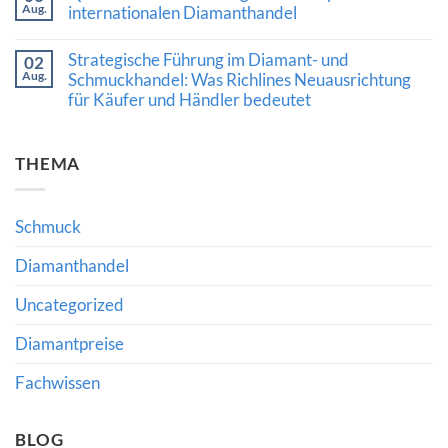
Aug.
bedeutet
Diamantmarkt
internationalen Diamanthandel
Auktionsergebnisse
2024:
über
Keine
Chancen,
den
Kommentare
Risiken
Wert
Strategische Führung im Diamant- und
02
zu
und
hochwertiger
Aug.
Qatar
Schmuckhandel: Was Richlines Neuausrichtung
die
Edelsteine
Diamond
Bedeutung
verraten
für Käufer und Händler bedeutet
Exchange:
fachkundiger
Neue
Beratung
Keine
Impulse
Kommentare
für
zu
den
THEMA
Strategische
internationalen
Führung
Diamanthandel
im
Diamant-
und
Schmuck
Schmuckhandel:
Was
Richlines
Diamanthandel
Neuausrichtung
für
Uncategorized
Käufer
und
Händler
Diamantpreise
bedeutet
Fachwissen
BLOG