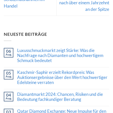
nach über einem Jahrzehnt
Handel
an der Spitze
NEUESTE BEITRÄGE
Luxusschmuckmarkt zeigt Stärke: Was die
06
Aug.
Nachfrage nach Diamanten und hochwertigem
Schmuck bedeutet
Keine
Kommentare
Kaschmir-Saphir erzielt Rekordpreis: Was
05
zu
Aug.
Luxusschmuckmarkt
Auktionsergebnisse über den Wert hochwertiger
zeigt
Edelsteine verraten
Stärke:
Was
Keine
die
Kommentare
Diamantmarkt 2024: Chancen, Risiken und die
Nachfrage
04
zu
nach
Aug.
Kaschmir-
Bedeutung fachkundiger Beratung
Diamanten
Saphir
und
Keine
erzielt
hochwertigem
Kommentare
Rekordpreis:
Qatar Diamond Exchange: Neue Impulse für den
03
Schmuck
zu
Was