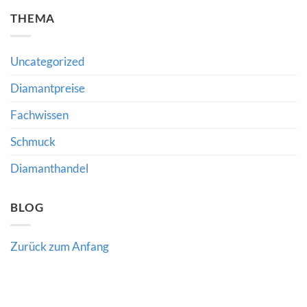
Diamant-
zu
und
THEMA
Gemfields-
Schmuckhandel:
Zahlen:
Was
Was
Richlines
Produktionspausen
Neuausrichtung
für
für
Uncategorized
den
Käufer
Edelsteinmarkt
und
bedeuten
Diamantpreise
Händler
bedeutet
Fachwissen
Schmuck
Diamanthandel
BLOG
Zurück zum Anfang