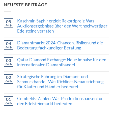
NEUESTE BEITRÄGE
Kaschmir-Saphir erzielt Rekordpreis: Was
05
Aug.
Auktionsergebnisse über den Wert hochwertiger
Edelsteine verraten
Keine
Kommentare
Diamantmarkt 2024: Chancen, Risiken und die
04
zu
Aug.
Kaschmir-
Bedeutung fachkundiger Beratung
Saphir
Keine
erzielt
Kommentare
Rekordpreis:
Qatar Diamond Exchange: Neue Impulse für den
03
zu
Was
Aug.
Diamantmarkt
internationalen Diamanthandel
Auktionsergebnisse
2024:
über
Keine
Chancen,
den
Kommentare
Risiken
Wert
Strategische Führung im Diamant- und
02
zu
und
hochwertiger
Aug.
Qatar
Schmuckhandel: Was Richlines Neuausrichtung
die
Edelsteine
Diamond
Bedeutung
verraten
für Käufer und Händler bedeutet
Exchange:
fachkundiger
Neue
Beratung
Keine
Impulse
Kommentare
Gemfields-Zahlen: Was Produktionspausen für
für
01
zu
den
Aug.
Strategische
den Edelsteinmarkt bedeuten
internationalen
Führung
Diamanthandel
Keine
im
Kommentare