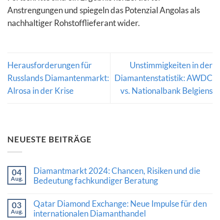
Anstrengungen und spiegeln das Potenzial Angolas als
nachhaltiger Rohstofflieferant wider.
Herausforderungen für
Unstimmigkeiten in der
Russlands Diamantenmarkt:
Diamantenstatistik: AWDC
Alrosa in der Krise
vs. Nationalbank Belgiens
NEUESTE BEITRÄGE
Diamantmarkt 2024: Chancen, Risiken und die
04
Aug.
Bedeutung fachkundiger Beratung
Keine
Kommentare
Qatar Diamond Exchange: Neue Impulse für den
03
zu
Aug.
Diamantmarkt
internationalen Diamanthandel
2024: