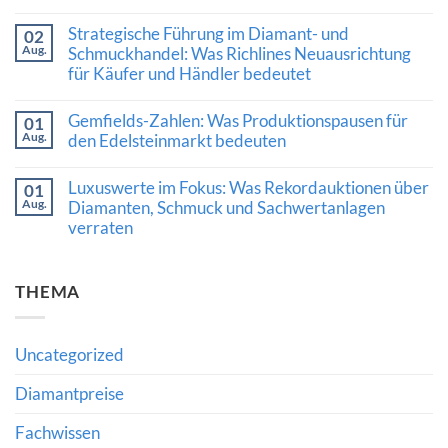
Keine
Chancen,
Kommentare
Risiken
Strategische Führung im Diamant- und
02
zu
und
Aug.
Qatar
Schmuckhandel: Was Richlines Neuausrichtung
die
Diamond
Bedeutung
für Käufer und Händler bedeutet
Exchange:
fachkundiger
Neue
Beratung
Keine
Impulse
Kommentare
Gemfields-Zahlen: Was Produktionspausen für
für
01
zu
den
Aug.
Strategische
den Edelsteinmarkt bedeuten
internationalen
Führung
Diamanthandel
Keine
im
Kommentare
Diamant-
Luxuswerte im Fokus: Was Rekordauktionen über
01
zu
und
Aug.
Gemfields-
Diamanten, Schmuck und Sachwertanlagen
Schmuckhandel:
Zahlen:
Was
verraten
Was
Richlines
Produktionspausen
Neuausrichtung
Keine
für
für
Kommentare
den
Käufer
zu
Edelsteinmarkt
THEMA
und
Luxuswerte
bedeuten
Händler
im
bedeutet
Fokus:
Was
Rekordauktionen
Uncategorized
über
Diamanten,
Schmuck
Diamantpreise
und
Sachwertanlagen
Fachwissen
verraten