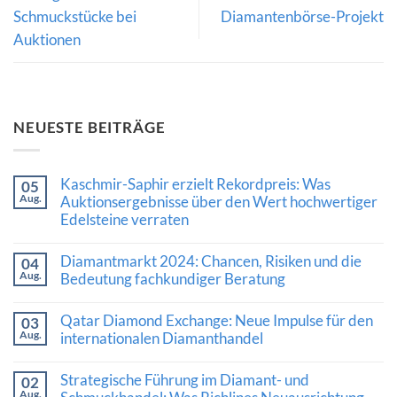
Schmuckstücke bei
Diamantenbörse-Projekt
Auktionen
NEUESTE BEITRÄGE
Kaschmir-Saphir erzielt Rekordpreis: Was
05
Aug.
Auktionsergebnisse über den Wert hochwertiger
Edelsteine verraten
Keine
Kommentare
Diamantmarkt 2024: Chancen, Risiken und die
04
zu
Aug.
Kaschmir-
Bedeutung fachkundiger Beratung
Saphir
Keine
erzielt
Kommentare
Rekordpreis:
Qatar Diamond Exchange: Neue Impulse für den
03
zu
Was
Aug.
Diamantmarkt
internationalen Diamanthandel
Auktionsergebnisse
2024:
über
Keine
Chancen,
den
Kommentare
Risiken
Wert
Strategische Führung im Diamant- und
02
zu
und
hochwertiger
Aug.
Qatar
die