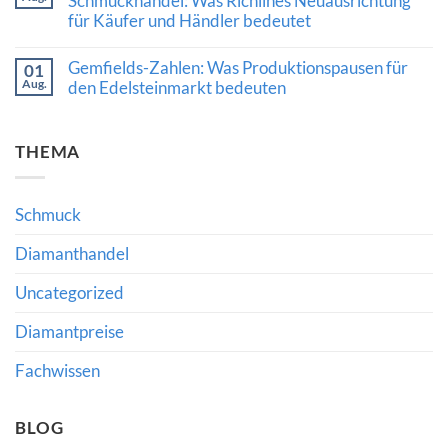
Schmuckhandel: Was Richlines Neuausrichtung
Edelsteine
Diamond
Bedeutung
verraten
für Käufer und Händler bedeutet
Exchange:
fachkundiger
Neue
Beratung
Keine
Impulse
Kommentare
Gemfields-Zahlen: Was Produktionspausen für
für
01
zu
den
Aug.
Strategische
den Edelsteinmarkt bedeuten
internationalen
Führung
Diamanthandel
Keine
im
Kommentare
Diamant-
zu
und
THEMA
Gemfields-
Schmuckhandel:
Zahlen:
Was
Was
Richlines
Produktionspausen
Neuausrichtung
für
für
Schmuck
den
Käufer
Edelsteinmarkt
und
bedeuten
Diamanthandel
Händler
bedeutet
Uncategorized
Diamantpreise
Fachwissen
BLOG