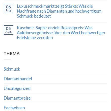
Finanzierung
können
Kommentare
Luxusschmuckmarkt zeigt Stärke: Was die
stärkt
06
zu
Versorgung
Aug.
Schliff,
Nachfrage nach Diamanten und hochwertigem
und
Expertise
Schmuck bedeutet
Marktvertrauen
und
Vertrauen:
Keine
Was
Kommentare
Kaschmir-Saphir erzielt Rekordpreis: Was
die
05
zu
Auszeichnung
Aug.
Luxusschmuckmarkt
Auktionsergebnisse über den Wert hochwertiger
von
zeigt
Edelsteine verraten
Al
Stärke:
Gilbertson
Was
Keine
für
die
Kommentare
den
Nachfrage
zu
Diamantkauf
nach
THEMA
Kaschmir-
bedeutet
Diamanten
Saphir
und
erzielt
hochwertigem
Rekordpreis:
Schmuck
Was
Schmuck
bedeutet
Auktionsergebnisse
über
den
Diamanthandel
Wert
hochwertiger
Uncategorized
Edelsteine
verraten
Diamantpreise
Fachwissen