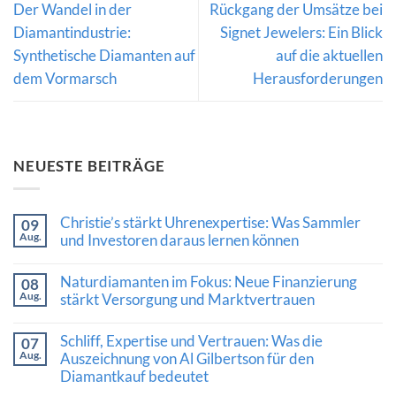
Der Wandel in der
Rückgang der Umsätze bei
Diamantindustrie:
Signet Jewelers: Ein Blick
Synthetische Diamanten auf
auf die aktuellen
dem Vormarsch
Herausforderungen
NEUESTE BEITRÄGE
Christie’s stärkt Uhrenexpertise: Was Sammler
09
Aug.
und Investoren daraus lernen können
Keine
Kommentare
Naturdiamanten im Fokus: Neue Finanzierung
08
zu
Aug.
Christie’s
stärkt Versorgung und Marktvertrauen
stärkt
Keine
Uhrenexpertise:
Kommentare
Was
Schliff, Expertise und Vertrauen: Was die
07
zu
Sammler
Aug.
Naturdiamanten
Auszeichnung von Al Gilbertson für den
und
im
Investoren
Diamantkauf bedeutet
Fokus:
daraus
Neue
lernen
Keine