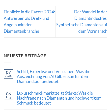
Einblicke in die Facets 2024:
Der Wandel in der
Antwerpen als Dreh- und
Diamantindustrie:
Angelpunkt der
Synthetische Diamanten auf
Diamantenbranche
dem Vormarsch
NEUESTE BEITRÄGE
Schliff, Expertise und Vertrauen: Was die
07
Aug.
Auszeichnung von Al Gilbertson für den
Diamantkauf bedeutet
Keine
Kommentare
Luxusschmuckmarkt zeigt Stärke: Was die
06
zu
Aug.
Schliff,
Nachfrage nach Diamanten und hochwertigem
Expertise
Schmuck bedeutet
und
Vertrauen:
Keine
Was