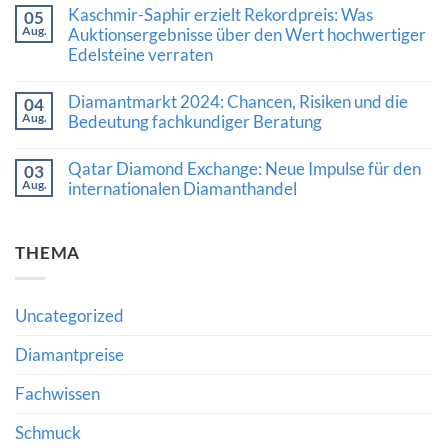
Kommentare
Kaschmir-Saphir erzielt Rekordpreis: Was
die
05
zu
Auszeichnung
Aug.
Luxusschmuckmarkt
Auktionsergebnisse über den Wert hochwertiger
von
zeigt
Edelsteine verraten
Al
Stärke:
Gilbertson
Was
Keine
für
die
Kommentare
den
Diamantmarkt 2024: Chancen, Risiken und die
Nachfrage
04
zu
Diamantkauf
nach
Aug.
Kaschmir-
Bedeutung fachkundiger Beratung
bedeutet
Diamanten
Saphir
und
Keine
erzielt
hochwertigem
Kommentare
Rekordpreis:
Qatar Diamond Exchange: Neue Impulse für den
03
Schmuck
zu
Was
Aug.
bedeutet
Diamantmarkt
internationalen Diamanthandel
Auktionsergebnisse
2024:
über
Keine
Chancen,
den
Kommentare
Risiken
Wert
zu
und
hochwertiger
THEMA
Qatar
die
Edelsteine
Diamond
Bedeutung
verraten
Exchange:
fachkundiger
Neue
Beratung
Impulse
Uncategorized
für
den
internationalen
Diamantpreise
Diamanthandel
Fachwissen
Schmuck