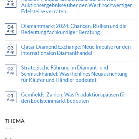
Aug.
Auktionsergebnisse über den Wert hochwertiger
Edelsteine verraten
Keine
Kommentare
Diamantmarkt 2024: Chancen, Risiken und die
04
zu
Aug.
Kaschmir-
Bedeutung fachkundiger Beratung
Saphir
Keine
erzielt
Kommentare
Rekordpreis:
Qatar Diamond Exchange: Neue Impulse für den
03
zu
Was
Aug.
Diamantmarkt
internationalen Diamanthandel
Auktionsergebnisse
2024:
über
Keine
Chancen,
den
Kommentare
Risiken
Wert
Strategische Führung im Diamant- und
02
zu
und
hochwertiger
Aug.
Qatar
Schmuckhandel: Was Richlines Neuausrichtung
die
Edelsteine
Diamond
Bedeutung
verraten
für Käufer und Händler bedeutet
Exchange:
fachkundiger
Neue
Beratung
Keine
Impulse
Kommentare
Gemfields-Zahlen: Was Produktionspausen für
für
01
zu
den
Aug.
Strategische
den Edelsteinmarkt bedeuten
internationalen
Führung
Diamanthandel
Keine
im
Kommentare
Diamant-
zu
und
THEMA
Gemfields-
Schmuckhandel:
Zahlen:
Was
Was
Richlines
Produktionspausen
Neuausrichtung
für
für