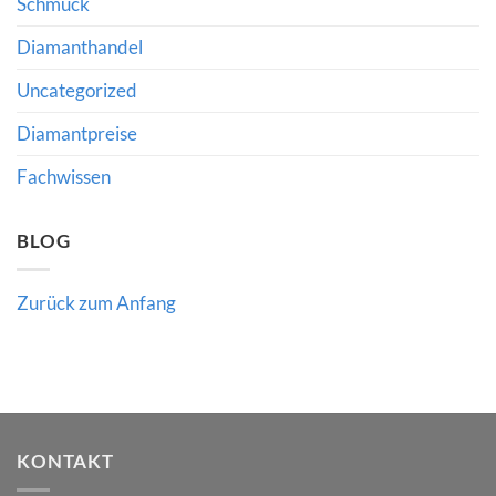
Schmuck
den
Käufer
Edelsteinmarkt
und
bedeuten
Diamanthandel
Händler
bedeutet
Uncategorized
Diamantpreise
Fachwissen
BLOG
Zurück zum Anfang
KONTAKT