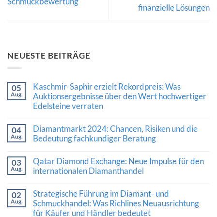
Schmuckbewertung
finanzielle Lösungen
NEUESTE BEITRÄGE
Kaschmir-Saphir erzielt Rekordpreis: Was
05
Aug.
Auktionsergebnisse über den Wert hochwertiger
Edelsteine verraten
Keine
Kommentare
Diamantmarkt 2024: Chancen, Risiken und die
04
zu
Aug.
Kaschmir-
Bedeutung fachkundiger Beratung
Saphir
Keine
erzielt
Kommentare
Rekordpreis:
Qatar Diamond Exchange: Neue Impulse für den
03
zu
Was
Aug.
Diamantmarkt
internationalen Diamanthandel
Auktionsergebnisse
2024:
über
Keine
Chancen,
den
Kommentare
Risiken
Wert
Strategische Führung im Diamant- und
02
zu
und
hochwertiger
Aug.
Qatar
Schmuckhandel: Was Richlines Neuausrichtung
die
Edelsteine
Diamond
Bedeutung
verraten
für Käufer und Händler bedeutet
Exchange:
fachkundiger