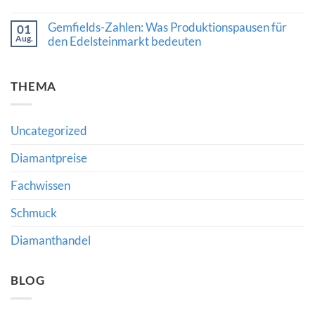
Neue
Beratung
Keine
Impulse
Kommentare
Gemfields-Zahlen: Was Produktionspausen für
für
01
zu
den
Aug.
Strategische
den Edelsteinmarkt bedeuten
internationalen
Führung
Diamanthandel
Keine
im
Kommentare
Diamant-
zu
und
THEMA
Gemfields-
Schmuckhandel:
Zahlen:
Was
Was
Richlines
Produktionspausen
Neuausrichtung
für
für
Uncategorized
den
Käufer
Edelsteinmarkt
und
bedeuten
Diamantpreise
Händler
bedeutet
Fachwissen
Schmuck
Diamanthandel
BLOG