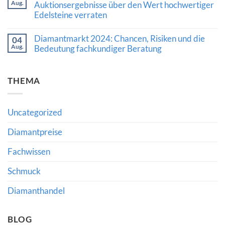
Auszeichnung
Aug.
Luxusschmuckmarkt
Auktionsergebnisse über den Wert hochwertiger
von
zeigt
Edelsteine verraten
Al
Stärke:
Gilbertson
Was
Keine
für
die
Kommentare
den
Diamantmarkt 2024: Chancen, Risiken und die
Nachfrage
04
zu
Diamantkauf
nach
Aug.
Kaschmir-
Bedeutung fachkundiger Beratung
bedeutet
Diamanten
Saphir
und
Keine
erzielt
hochwertigem
Kommentare
Rekordpreis:
Schmuck
zu
Was
THEMA
bedeutet
Diamantmarkt
Auktionsergebnisse
2024:
über
Chancen,
den
Risiken
Wert
und
hochwertiger
Uncategorized
die
Edelsteine
Bedeutung
verraten
fachkundiger
Diamantpreise
Beratung
Fachwissen
Schmuck
Diamanthandel
BLOG