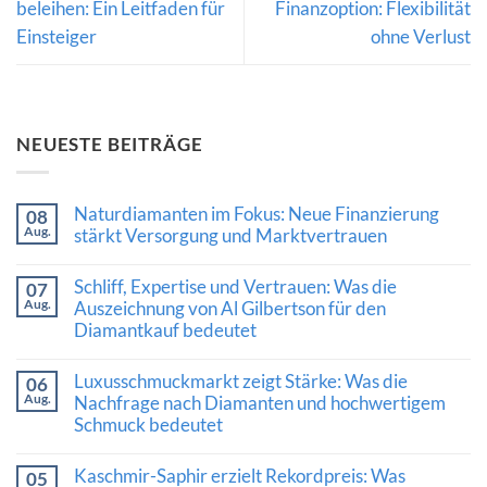
beleihen: Ein Leitfaden für
Finanzoption: Flexibilität
Einsteiger
ohne Verlust
NEUESTE BEITRÄGE
Naturdiamanten im Fokus: Neue Finanzierung
08
Aug.
stärkt Versorgung und Marktvertrauen
Keine
Kommentare
Schliff, Expertise und Vertrauen: Was die
07
zu
Aug.
Naturdiamanten
Auszeichnung von Al Gilbertson für den
im
Diamantkauf bedeutet
Fokus:
Neue
Keine
Finanzierung
Kommentare
Luxusschmuckmarkt zeigt Stärke: Was die
stärkt
06
zu
Versorgung
Aug.
Schliff,
Nachfrage nach Diamanten und hochwertigem
und
Expertise
Schmuck bedeutet
Marktvertrauen
und
Vertrauen:
Keine
Was
Kommentare
Kaschmir-Saphir erzielt Rekordpreis: Was
die
05
zu