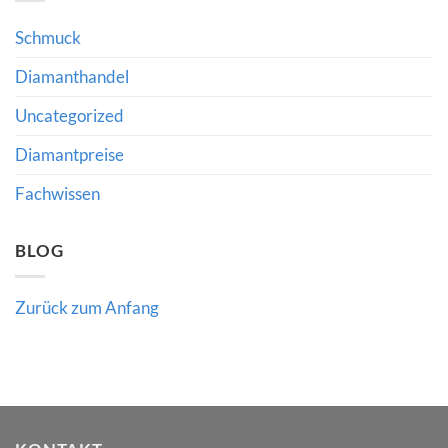
erzielt
hochwertigem
Rekordpreis:
Schmuck
Was
Schmuck
bedeutet
Auktionsergebnisse
über
den
Diamanthandel
Wert
hochwertiger
Uncategorized
Edelsteine
verraten
Diamantpreise
Fachwissen
BLOG
Zurück zum Anfang