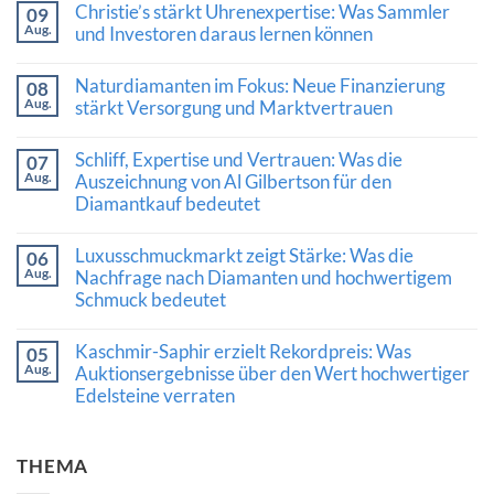
Christie’s stärkt Uhrenexpertise: Was Sammler
09
Aug.
und Investoren daraus lernen können
Keine
Kommentare
Naturdiamanten im Fokus: Neue Finanzierung
08
zu
Aug.
Christie’s
stärkt Versorgung und Marktvertrauen
stärkt
Keine
Uhrenexpertise:
Kommentare
Was
Schliff, Expertise und Vertrauen: Was die
07
zu
Sammler
Aug.
Naturdiamanten
Auszeichnung von Al Gilbertson für den
und
im
Investoren
Diamantkauf bedeutet
Fokus:
daraus
Neue
lernen
Keine
Finanzierung
können
Kommentare
Luxusschmuckmarkt zeigt Stärke: Was die
stärkt
06
zu
Versorgung
Aug.
Schliff,
Nachfrage nach Diamanten und hochwertigem
und
Expertise
Schmuck bedeutet
Marktvertrauen
und
Vertrauen:
Keine
Was
Kommentare
Kaschmir-Saphir erzielt Rekordpreis: Was
die
05
zu
Auszeichnung
Aug.
Luxusschmuckmarkt
Auktionsergebnisse über den Wert hochwertiger
von
zeigt
Edelsteine verraten
Al
Stärke:
Gilbertson
Was
Keine
für
die
Kommentare
den
Nachfrage
zu
Diamantkauf
nach
THEMA
Kaschmir-
bedeutet
Diamanten
Saphir
und