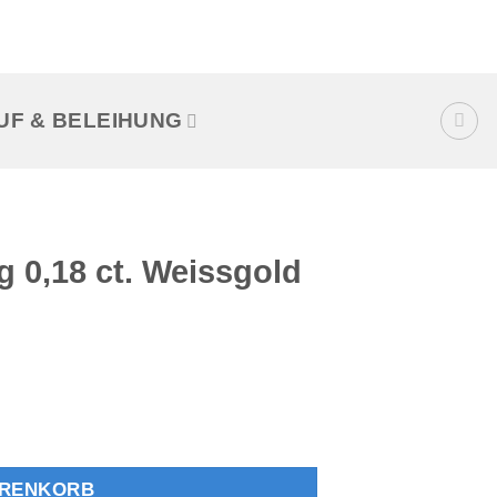
UF & BELEIHUNG
 0,18 ct. Weissgold
old 18K Menge
ARENKORB