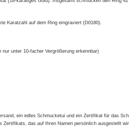
alität (18-karätiges Gold). Insgesamt schmücken den Ring 4
te Karatzahl auf dem Ring eingraviert (D0180).
e nur unter 10-facher Vergrößerung erkennbar)
ersand, ein edles Schmucketui und ein Zertifikat für das S
 Zertifikats, das auf Ihren Namen persönlich ausgestellt wir