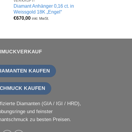
VERKAUFT!
VERKAUFT!
Diamant Anhänger 0,16 ct. in
Diamant Anhänger 0,
Weissgold 18K „Engel“
Weissgold (18K)
€
670,00
€
890,00
inkl. MwSt.
inkl. MwSt.
HMUCKVERKAUF
IAMANTEN KAUFEN
CHMUCK KAUFEN
ifizierte Diamanten (GIA / IGI / HRD),
obungsringe und feinster
antschmuck zu besten Preisen.