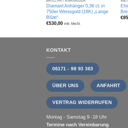
BRILLANT ANHÄNGER
WEI
Diamant Anhänger 0,36 ct. in
Ehe
750er Weissgold (18K) „Lange
Bre
Blüte“
€
85
€
530,00
inkl. MwSt.
KONTAKT
06171 - 98 93 363
ÜBER UNS
ANFAHRT
VERTRAG WIDERRUFEN
Montag - Samstag 9 -18 Uhr
Termine nach Vereinbarung
.