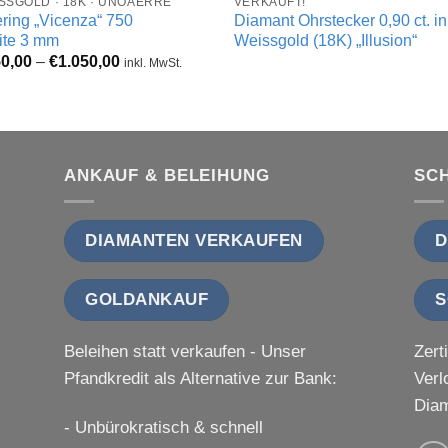
SSGOLD · 18K · UNOAERRE
VERKAUFT!
ring „Vicenza“ 750
Diamant Ohrstecker 0,90 ct. in
ite 3 mm
Weissgold (18K) „Illusion“
Preisspanne:
0,00
–
€
1.050,00
inkl. MwSt.
€850,00
bis
€1.050,00
ANKAUF & BELEIHUNG
SC
DIAMANTEN VERKAUFEN
D
GOLDANKAUF
S
Beleihen statt verkaufen - Unser
Zert
Pfandkredit als Alternative zur Bank:
Verl
Diam
- Unbürokratisch & schnell