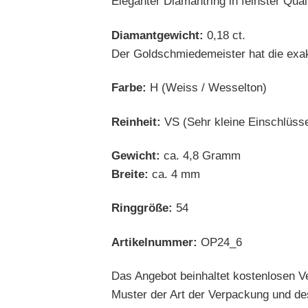
Eleganter Diamantring in feinster Qu
Diamantgewicht:
0,18 ct.
Der Goldschmiedemeister hat die exak
Farbe:
H (Weiss / Wesselton)
Reinheit:
VS (Sehr kleine Einschlüss
Gewicht:
ca. 4,8 Gramm
Breite:
ca. 4 mm
Ringgröße:
54
Artikelnummer:
OP24_6
Das Angebot beinhaltet kostenlosen V
Muster der Art der Verpackung und des