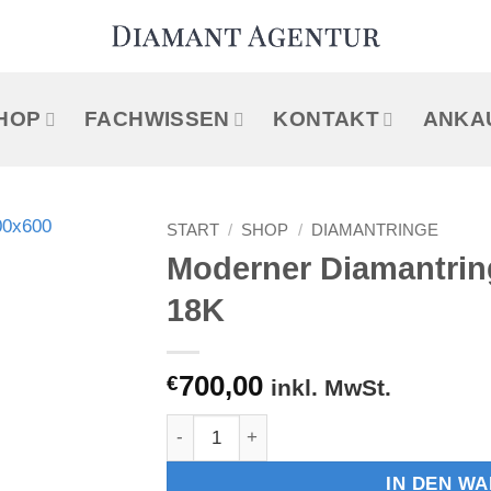
HOP
FACHWISSEN
KONTAKT
ANKA
START
/
SHOP
/
DIAMANTRINGE
Moderner Diamantring
18K
€
700,00
inkl. MwSt.
Moderner Diamantring 0,18 ct. Weissg
IN DEN W