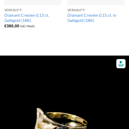
VERKAUFT!
VERKAUFT!
Diamant Creolen 0,13 ct.
Diamant Creolen 0,15 ct. in
Gelbgold (18K)
Gelbgold (18K)
€
380,00
inkl. MwSt.