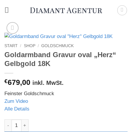
Zum
Inhalt
springen
START
/
SHOP
/
GOLDSCHMUCK
Goldarmband Gravur oval „Herz“
Gelbgold 18K
€
679,00
inkl. MwSt.
Feinster Goldschmuck
Zum Video
Alle Details
Goldarmband Gravur oval "Herz" Gelbgold 18K Menge