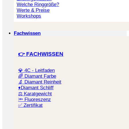
Welche Ringgröße?
Werte & Preise
Workshops
Fachwissen
👉 FACHWISSEN
💎 4C - Leitfaden
🌈 ️Diamant Farbe
🔬 ️Diamant Reinheit
♦️Diamant Schliff
⚖️ Karatgewicht
🔦 Fluoreszenz
✅ Zertifikat