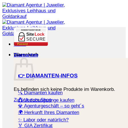
Zum
Inhalt
springen
DIAMANTAGENTUR.DE
Site
Lock
SECURE
Menü
Passed
Warenkorb
Diamanten
👉 DIAMANTEN-INFOS
Es befinden sich keine Produkte im Warenkorb.
🔍 Diamanten kaufen
Zurück zum Shop
💍 Verlobungsringe kaufen
💎 Agenturgeschäft – so geht´s
🌍 Herkunft Ihres Diamanten
✨ Labor oder natürlich?
🏅 GIA Zertifikat