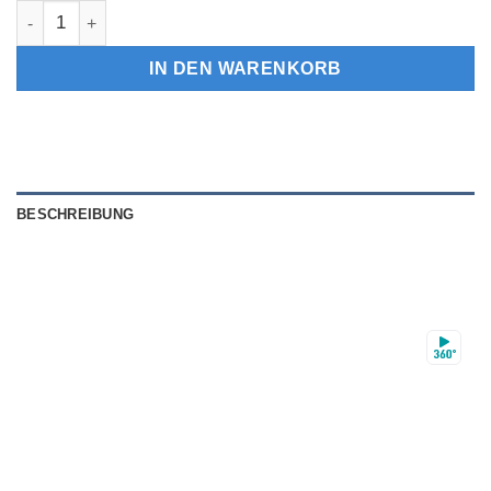
Diamant Ring "Memory" 2 ct Gelbgold 18K synthetisch Menge
IN DEN WARENKORB
BESCHREIBUNG