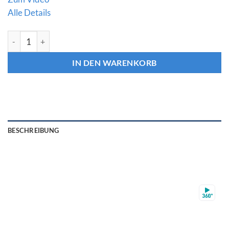
Alle Details
Diamant Ring Marquise ca. 0,8ct Gelbgold 8,7g 750 / 18K Meng
IN DEN WARENKORB
BESCHREIBUNG