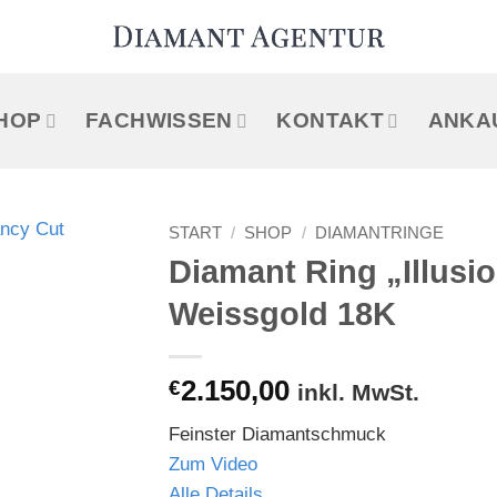
HOP
FACHWISSEN
KONTAKT
ANKA
START
/
SHOP
/
DIAMANTRINGE
Diamant Ring „Illusio
Weissgold 18K
€
2.150,00
inkl. MwSt.
Feinster Diamantschmuck
Zum Video
Alle Details