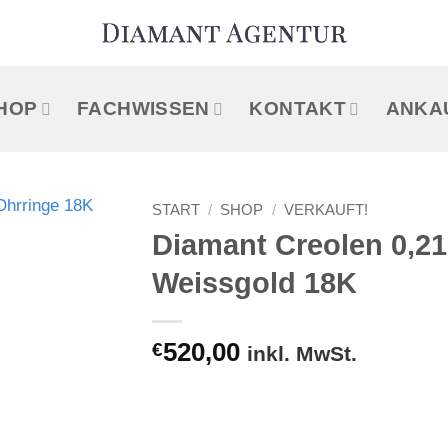
HOP
FACHWISSEN
KONTAKT
ANKA
START
/
SHOP
/
VERKAUFT!
Diamant Creolen 0,21
Weissgold 18K
€
520,00
inkl. MwSt.