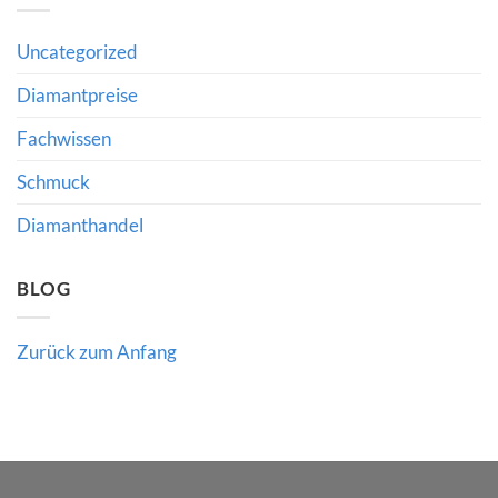
Was
Richlines
Produktionspausen
Neuausrichtung
für
für
Uncategorized
den
Käufer
Edelsteinmarkt
und
bedeuten
Diamantpreise
Händler
bedeutet
Fachwissen
Schmuck
Diamanthandel
BLOG
Zurück zum Anfang