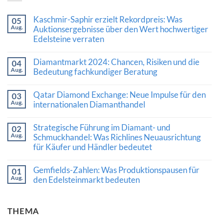
Kaschmir-Saphir erzielt Rekordpreis: Was
05
Aug.
Auktionsergebnisse über den Wert hochwertiger
Edelsteine verraten
Keine
Kommentare
Diamantmarkt 2024: Chancen, Risiken und die
04
zu
Aug.
Kaschmir-
Bedeutung fachkundiger Beratung
Saphir
Keine
erzielt
Kommentare
Rekordpreis:
Qatar Diamond Exchange: Neue Impulse für den
03
zu
Was
Aug.
Diamantmarkt
internationalen Diamanthandel
Auktionsergebnisse
2024:
über
Keine
Chancen,
den
Kommentare
Risiken
Wert
Strategische Führung im Diamant- und
02
zu
und
hochwertiger
Aug.
Qatar
Schmuckhandel: Was Richlines Neuausrichtung
die
Edelsteine
Diamond
Bedeutung
verraten
für Käufer und Händler bedeutet
Exchange:
fachkundiger
Neue
Beratung
Keine
Impulse
Kommentare
Gemfields-Zahlen: Was Produktionspausen für
für
01
zu
den
Aug.
Strategische
den Edelsteinmarkt bedeuten
internationalen
Führung
Diamanthandel
Keine
im
Kommentare
Diamant-
zu
und
THEMA
Gemfields-
Schmuckhandel:
Zahlen:
Was