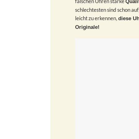
falschen Uhren starke
Quali
schlechtesten sind schon au
leicht zu erkennen,
diese Uh
Originale!