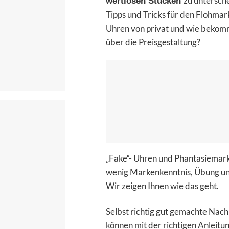
zu untersch
wertlosen Stücken
Tipps und Tricks für den Flohmar
Uhren von privat und wie bekom
über die Preisgestaltung?
„Fake“- Uhren
und Phantasiemarke
wenig Markenkenntnis, Übung un
Wir zeigen Ihnen wie das geht.
Selbst richtig gut gemachte Nach
können mit der richtigen Anleitun