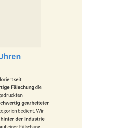
Uhren
oriert seit
die
tige Fälschung
fgedruckten
chwertig gearbeiteter
ategorien bedient. Wir
hinter der Industrie
auf einer Fälschung