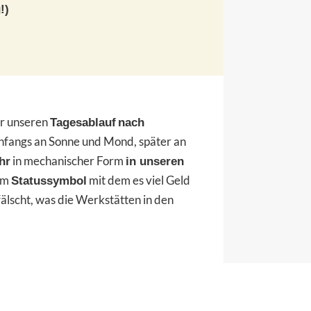
!)
ir unseren
Tagesablauf
nach
Anfangs an Sonne und Mond, später an
in mechanischer Form
hr
in unseren
um
mit dem es viel Geld
Statussymbol
älscht, was die Werkstätten in den