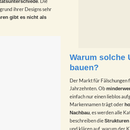
. Die
tätsunterschiede
fgrund ihrer Designs sehr
ren gibt es nicht als
Warum solche 
bauen?
Der Markt für Fälschungen fl
Jahrzehnten. Ob
minderwer
einfach nur einen lieblos au
Markennamen trägt oder
ho
, es werden alle K
Nachbau
beschreiben die
Strukturen 
und klären auf, warum der K