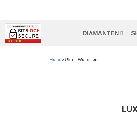
Zum
Inhalt
springen
DIAMANTAGENTUR.DE
SITE
LOCK
DIAMANTEN
S
SECURE
PASSED
Home
»
Uhren Workshop
LUX