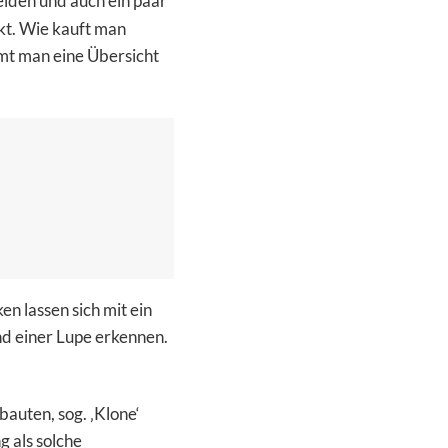
eiden und auch ein paar
kt. Wie kauft man
mt man eine Übersicht
n lassen sich mit ein
d einer Lupe erkennen.
bauten, sog. ‚Klone‘
g als solche